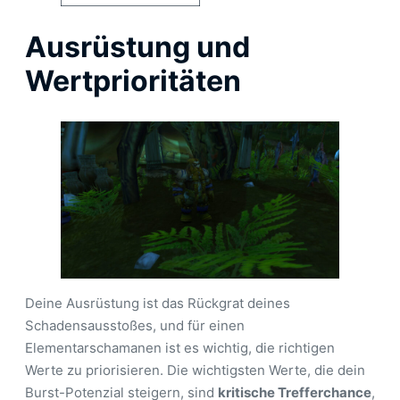
Ausrüstung und
Wertprioritäten
Deine Ausrüstung ist das Rückgrat deines
Schadensausstoßes, und für einen
Elementarschamanen ist es wichtig, die richtigen
Werte zu priorisieren. Die wichtigsten Werte, die dein
Burst-Potenzial steigern, sind
kritische Trefferchance
,