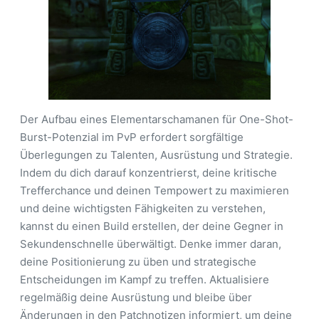
Der Aufbau eines Elementarschamanen für One-Shot-
Burst-Potenzial im PvP erfordert sorgfältige
Überlegungen zu Talenten, Ausrüstung und Strategie.
Indem du dich darauf konzentrierst, deine kritische
Trefferchance und deinen Tempowert zu maximieren
und deine wichtigsten Fähigkeiten zu verstehen,
kannst du einen Build erstellen, der deine Gegner in
Sekundenschnelle überwältigt. Denke immer daran,
deine Positionierung zu üben und strategische
Entscheidungen im Kampf zu treffen. Aktualisiere
regelmäßig deine Ausrüstung und bleibe über
Änderungen in den Patchnotizen informiert, um deine