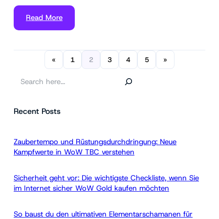
Read More
«
1
2
3
4
5
»
S
e
a
Recent Posts
r
c
h
Zaubertempo und Rüstungsdurchdringung: Neue
Kampfwerte in WoW TBC verstehen
Sicherheit geht vor: Die wichtigste Checkliste, wenn Sie
im Internet sicher WoW Gold kaufen möchten
So baust du den ultimativen Elementarschamanen für