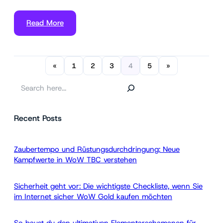
Read More
«
1
2
3
4
5
»
S
e
a
Recent Posts
r
c
h
Zaubertempo und Rüstungsdurchdringung: Neue
Kampfwerte in WoW TBC verstehen
Sicherheit geht vor: Die wichtigste Checkliste, wenn Sie
im Internet sicher WoW Gold kaufen möchten
So baust du den ultimativen Elementarschamanen für