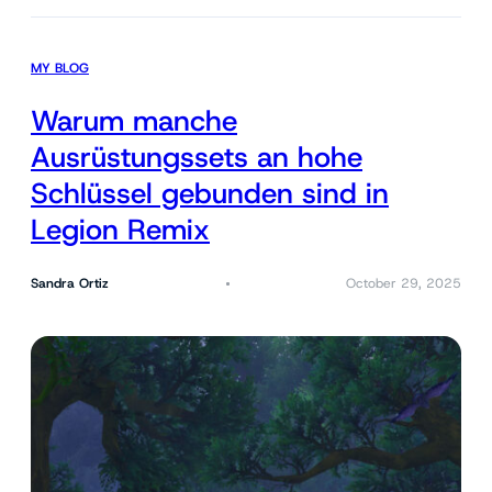
MY BLOG
Warum manche
Ausrüstungssets an hohe
Schlüssel gebunden sind in
Legion Remix
Sandra Ortiz
October 29, 2025