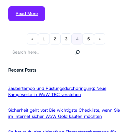
Read More
«
1
2
3
4
5
»
S
e
a
Recent Posts
r
c
h
Zaubertempo und Rüstungsdurchdringung: Neue
Kampfwerte in WoW TBC verstehen
Sicherheit geht vor: Die wichtigste Checkliste, wenn Sie
im Internet sicher WoW Gold kaufen möchten
So baust du den ultimativen Elementarschamanen für