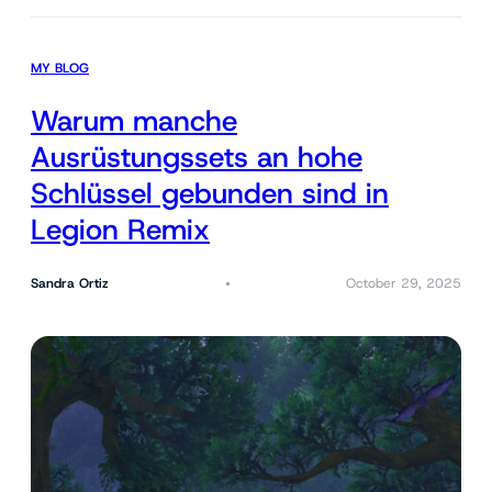
MY BLOG
Warum manche
Ausrüstungssets an hohe
Schlüssel gebunden sind in
Legion Remix
Sandra Ortiz
October 29, 2025